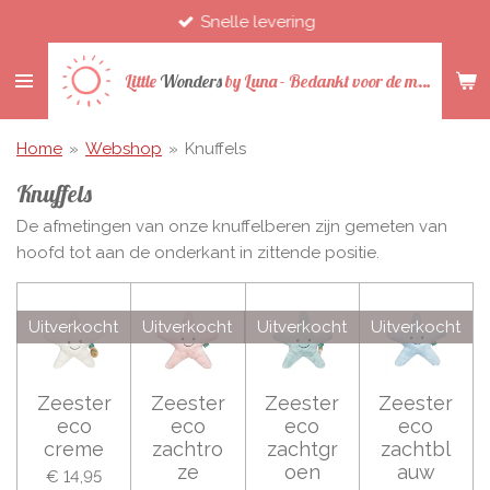
Snelle levering
Ga
direct
naar
Little
Wonders
by
Luna -
Bedankt voor de mooie jaren
de
hoofdinhoud
Home
»
Webshop
»
Knuffels
Knuffels
De afmetingen van onze knuffelberen zijn gemeten van
hoofd tot aan de onderkant in zittende positie.
Uitverkocht
Uitverkocht
Uitverkocht
Uitverkocht
Zeester
Zeester
Zeester
Zeester
eco
eco
eco
eco
creme
zachtro
zachtgr
zachtbl
ze
oen
auw
€ 14,95