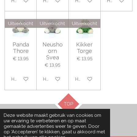
Houd mij op de hoogte
Houd mij op de hoogte
Houd mij op de hoogte
Houd mij op 
Uitverkocht
Uitverkocht
Uitverkocht
Panda
Neusho
Kikker
Thore
orn
Torge
Svea
€ 13,95
€ 13,95
€ 13,95
Houd mij op de hoogte
Houd mij op de hoogte
Houd mij op de hoogte
TOP
Deze website maakt gebruik van cookies om
uw ervaring te verbeteren en op maat
© 2024 Little Wonders by Luna
gemaakte advertenties weer te geven. Door
op ‘Accepteren’ te klikken, gaat u akkoord met