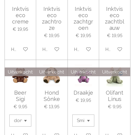
Inktvis
Inktvis
Inktvis
Inktvis
eco
eco
eco
eco
creme
zachtro
zachtgr
zachtbl
ze
oen
auw
€ 19,95
€ 19,95
€ 19,95
€ 19,95
Houd mij op de hoogte
Houd mij op de hoogte
Houd mij op de hoogte
Houd mij op 
Uitverkocht
Uitverkocht
Uitverkocht
Uitverkocht
Beer
Hond
Draakje
Olifant
Sigi
Sönke
Linus
€ 19,95
€ 9,95
€ 13,95
€ 9,95