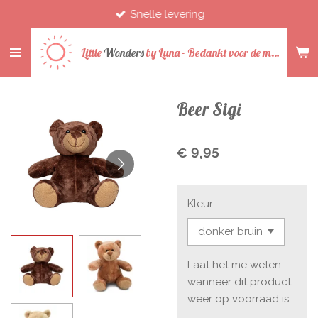
Snelle levering
Ga
direct
naar
Little
Wonders
by
Luna -
Bedankt voor de mooie jaren
de
hoofdinhoud
Beer Sigi
€ 9,95
Kleur
Laat het me weten
wanneer dit product
weer op voorraad is.