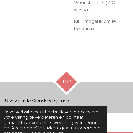
Wasinstructies 30°C
wasbaar
NIET mogelijk om te
borduren
TOP
© 2024 Little Wonders by Luna
Deze website maakt gebruik van cookies om
uw ervaring te verbeteren en op maat
gemaakte advertenties weer te geven. Door
op ‘Accepteren’ te klikken, gaat u akkoord met