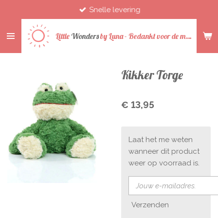
Snelle levering
Ga
direct
naar
Little
Wonders
by
Luna -
Bedankt voor de mooie jaren
de
hoofdinhoud
Kikker Torge
€ 13,95
Laat het me weten
wanneer dit product
weer op voorraad is.
Verzenden