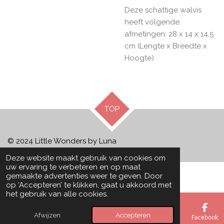
Deze schattige walvis
heeft volgende
afmetingen: 28 x 14 x 14,5
cm (Lengte x Breedte x
Hoogte)
TOP
© 2024 Little Wonders by Luna
Deze website maakt gebruik van cookies om
uw ervaring te verbeteren en op maat
gemaakte advertenties weer te geven. Door
op ‘Accepteren’ te klikken, gaat u akkoord met
het gebruik van alle cookies.
Afwijzen
Accepteren
E-mailadres
Telefoonnummer
Kaart
Facebook