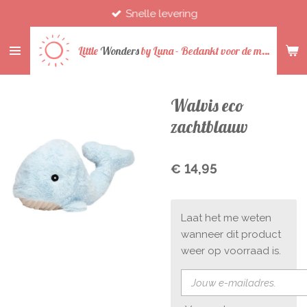
Snelle levering
Ga
direct
naar
Little
Wonders
by
Luna -
Bedankt voor de mooie jaren
de
hoofdinhoud
Walvis eco
zachtblauw
€ 14,95
Laat het me weten
wanneer dit product
weer op voorraad is.