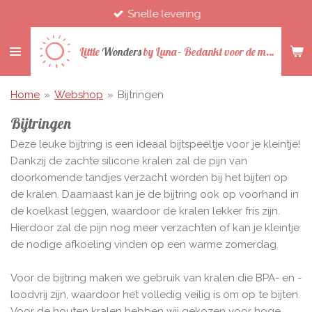
Snelle levering
Ga
direct
naar
Little
Wonders
by
Luna -
Bedankt voor de mooie jaren
de
hoofdinhoud
Home
»
Webshop
»
Bijtringen
Bijtringen
Deze leuke bijtring is een ideaal bijtspeeltje voor je kleintje!
Dankzij de zachte silicone kralen zal de pijn van
doorkomende tandjes verzacht worden bij het bijten op
de kralen. Daarnaast kan je de bijtring ook op voorhand in
de koelkast leggen, waardoor de kralen lekker fris zijn.
Hierdoor zal de pijn nog meer verzachten of kan je kleintje
de nodige afkoeling vinden op een warme zomerdag.
Voor de bijtring maken we gebruik van kralen die BPA- en -
loodvrij zijn, waardoor het volledig veilig is om op te bijten.
Voor de houten kralen hebben wij gekozen voor hoge