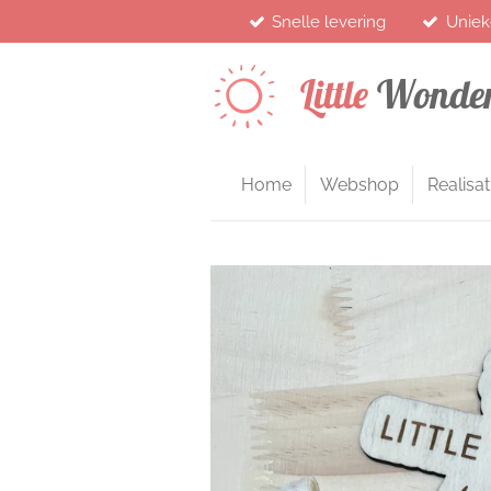
Snelle levering
Uniek
Ga
direct
naar
Little
Wonde
de
hoofdinhoud
Home
Webshop
Realisat