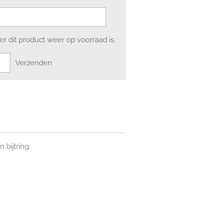
 dit product weer op voorraad is.
Verzenden
n bijtring