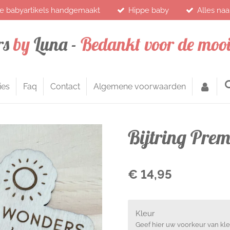
e babyartikels handgemaakt
Hippe baby
Alles na
rs
by
Luna -
Bedankt voor de mooi
ies
Faq
Contact
Algemene voorwaarden
Bijtring Pre
€ 14,95
Kleur
Geef hier uw voorkeur van kl