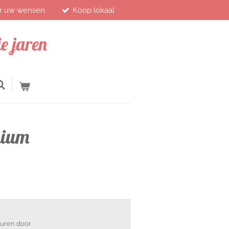
ar uw wensen
Koop lokaal
e jaren
mium
euren door