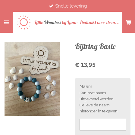
Snelle levering
Ga
direct
naar
Little
Wonders
by
Luna -
Bedankt voor de mooie jaren
de
hoofdinhoud
Bijtring Basic
€ 13,95
Naam
Kan met naam
uitgevoerd worden.
Gelieve de naam
hieronder in te geven