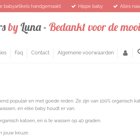
e babyartikels handgemaakt
Hippe baby
Alles na
rs
by
Luna -
Bedankt voor de mooi
ies
Faq
Contact
Algemene voorwaarden
end populair en met goede reden. Ze zijn van 100% organisch kat
wassen, en elke baby houdt er van.
 organisch katoen, en is te wassen op 40 graden.
n jouw keuze.