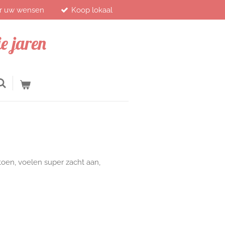
ar uw wensen
Koop lokaal
e jaren
oen, voelen super zacht aan,