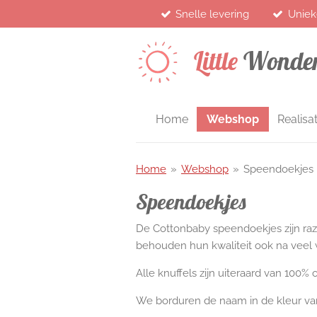
Snelle levering
Uniek
Ga
direct
naar
Little
Wonde
de
hoofdinhoud
Home
Webshop
Realisat
Home
»
Webshop
»
Speendoekjes
Speendoekjes
De Cottonbaby speendoekjes zijn raz
behouden hun kwaliteit ook na veel 
Alle knuffels zijn uiteraard van 100%
We borduren de naam in de kleur va