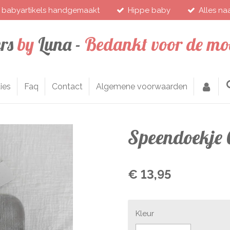
 babyartikels handgemaakt
Hippe baby
Alles n
rs
by
Luna -
Bedankt voor de moo
ies
Faq
Contact
Algemene voorwaarden
Speendoekje 
€ 13,95
Kleur