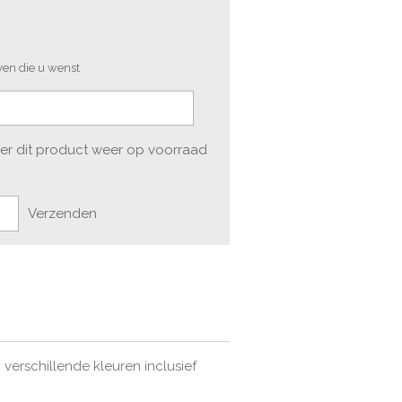
ven die u wenst
er dit product weer op voorraad
Verzenden
erschillende kleuren inclusief