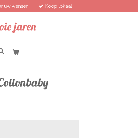
aar uw wensen
Koop lokaal
ie jaren
Cottonbaby