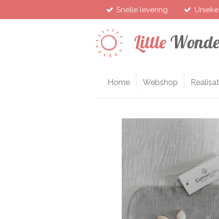
Snelle levering
Unieke
Ga
direct
naar
Little
Wonde
de
hoofdinhoud
Home
Webshop
Realisat