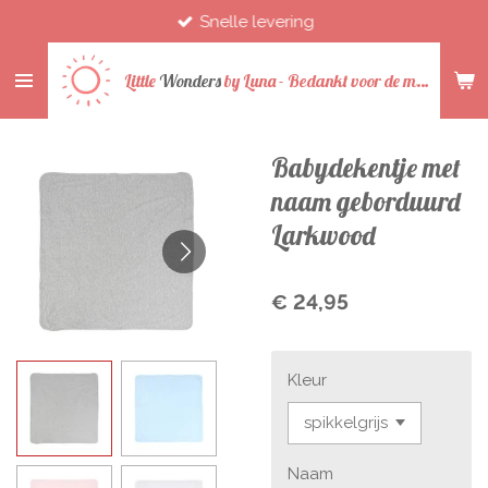
Snelle levering
Ga
direct
naar
Little
Wonders
by
Luna -
Bedankt voor de mooie jaren
de
hoofdinhoud
Babydekentje met
naam geborduurd
Larkwood
€ 24,95
Kleur
Naam